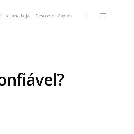
dique uma Loja
Descontos Cupons
onfiável?