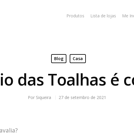
Produtos
Lista de lojas
Me In
Blog
Casa
o das Toalhas é c
Por
Siqueira
27 de setembro de 2021
avalia?