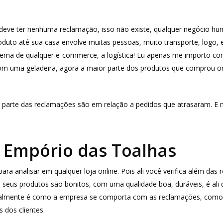
deve ter nenhuma reclamação, isso não existe, qualquer negócio hum
uto até sua casa envolve muitas pessoas, muito transporte, logo, e
blema de qualquer e-commerce, a logística! Eu apenas me importo co
com uma geladeira, agora a maior parte dos produtos que comprou o
 parte das reclamações são em relação a pedidos que atrasaram. E 
a Empório das Toalhas
ra analisar em qualquer loja online. Pois ali você verifica além das
, seus produtos são bonitos, com uma qualidade boa, duráveis, é ali 
palmente é como a empresa se comporta com as reclamações, como el
 dos clientes.