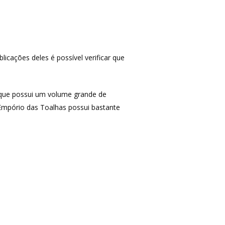
icações deles é possível verificar que
 que possui um volume grande de
MAIS ACESSADOS
 Empório das Toalhas possui bastante
Amazon
iHerb
Wevans
MindsUp