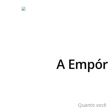
A Empóri
Quanto você 